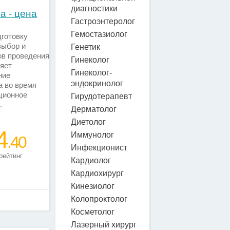
диагностики
а - цена
Гастроэнтеролог
Гемостазиолог
дготовку
выбор и
Генетик
ов проведения
Гинеколог
яет
Гинеколог-
ние
эндокринолог
а во время
ционное
Гирудотерапевт
е.
Дерматолог
Диетолог
4
Иммунолог
.40
Инфекционист
рейтинг
Кардиолог
Кардиохирург
Кинезиолог
Колопроктолог
Косметолог
Лазерный хирург