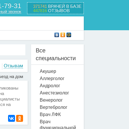
1-79-31
371741
ВРАЧЕЙ В БАЗЕ
447816
ОТЗЫВОВ
ный звонок
Все
специальности
Отзывам
Акушер
езд на дом
Аллерголог
Андролог
бликованы
Анестезиолог
на
пециалисты
Венеролог
ся на
Вертебролог
Врач ЛФК
Врач
функциональной