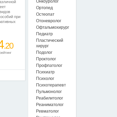
Онкоуролог
азличной
еет
Ортопед
видов
Остеопат
пособий при
Отоневролог
ративных
Офтальмохирург
Педиатр
4
Пластический
.20
хирург
Подолог
рейтинг
Проктолог
Профпатолог
Психиатр
Психолог
Психотерапевт
Пульмонолог
Реабилитолог
Реаниматолог
Ревматолог