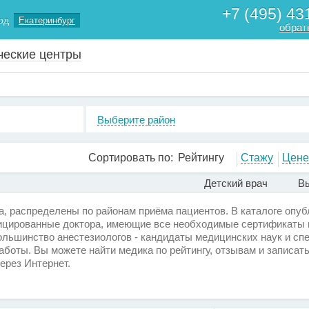
+7 (495) 43
од
Екатеринбург
обрат
ческие центры
Выберите район
Сортировать по:
Рейтингу
Стажу
Цене
Детский врач
Вы
а, распределены по районам приёма пациентов. В каталоге опу
цированные доктора, имеющие все необходимые сертификаты 
ольшинство анестезиологов - кандидаты медицинских наук и с
боты. Вы можете найти медика по рейтингу, отзывам и записать
через Интернет.