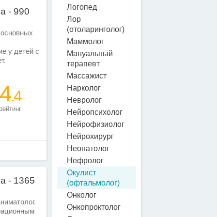
Логопед
а - 990
Лор
(отоларинголог)
 основных
Маммолог
е у детей с
Мануальный
ет.
терапевт
Массажист
4
Нарколог
.4
Невролог
рейтинг
Нейропсихолог
Нейрофизиолог
Нейрохирург
Неонатолог
Нефролог
Окулист
а - 1365
(офтальмолог)
Онколог
ниматолог.
Онкопроктолог
рационным