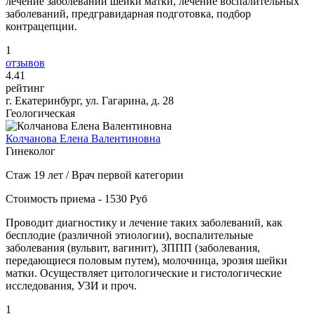
лечение заболеваний шейки матки, лечение воспалительных
заболеваний, предгравидарная подготовка, подбор
контрацепции.
1
отзывов
4
.41
рейтинг
г. Екатеринбург, ул. Гагарина, д. 28
Геологическая
Колчанова Елена Валентиновна
Гинеколог
Стаж 19 лет / Врач первой категории
Стоимость приема - 1530 Руб
Проводит диагностику и лечение таких заболеваний, как
бесплодие (различной этиологии), воспалительные
заболевания (вульвит, вагинит), ЗППП (заболевания,
передающиеся половым путем), молочница, эрозия шейки
матки. Осуществляет цитологические и гистологические
исследования, УЗИ и проч.
1