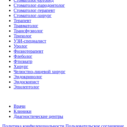
Стоматолог-ортопед
Стоматолог-пародонтолог
Стоматолог-терапевт
Стоматолог-хирург
Терапевт
Травматолог
Трансфузиолог
Трихолог
УЗИ-специалист
Уролог
Физиотерапевт
Флеболог
Фтизиатр
Хирург
Челюстно-лицевой хирург
Эндокринолог
Эндоскопист
Эпилептолог
Врачи
Клиники
Диагностические центры
Политика конфиденциальности
Пользовательское соглашение