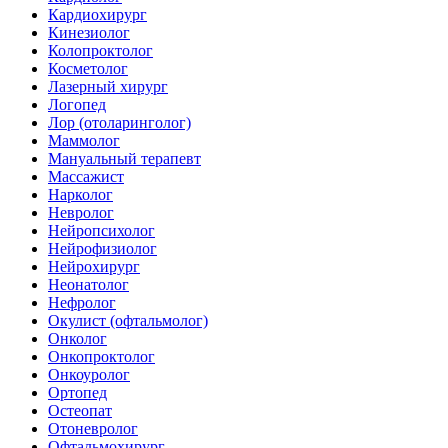
Кардиохирург
Кинезиолог
Колопроктолог
Косметолог
Лазерный хирург
Логопед
Лор (отоларинголог)
Маммолог
Мануальный терапевт
Массажист
Нарколог
Невролог
Нейропсихолог
Нейрофизиолог
Нейрохирург
Неонатолог
Нефролог
Окулист (офтальмолог)
Онколог
Онкопроктолог
Онкоуролог
Ортопед
Остеопат
Отоневролог
Офтальмохирург