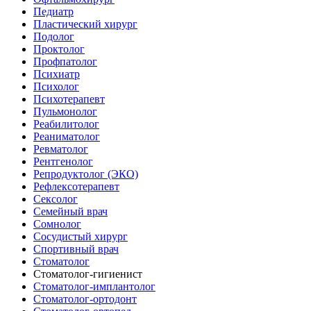
Педиатр
Пластический хирург
Подолог
Проктолог
Профпатолог
Психиатр
Психолог
Психотерапевт
Пульмонолог
Реабилитолог
Реаниматолог
Ревматолог
Рентгенолог
Репродуктолог (ЭКО)
Рефлексотерапевт
Сексолог
Семейный врач
Сомнолог
Сосудистый хирург
Спортивный врач
Стоматолог
Стоматолог-гигиенист
Стоматолог-имплантолог
Стоматолог-ортодонт