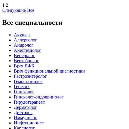
1
2
Следующие
Все
Все специальности
Акушер
Аллерголог
Андролог
Анестезиолог
Венеролог
Вертебролог
Врач ЛФК
Врач функциональной диагностики
Гастроэнтеролог
Гемостазиолог
Генетик
Гинеколог
Гинеколог-эндокринолог
Гирудотерапевт
Дерматолог
Диетолог
Иммунолог
Инфекционист
Кардиолог