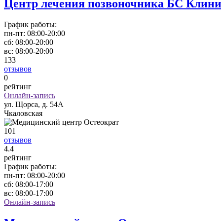
Центр лечения позвоночника БС Клин
График работы:
пн-пт:
08:00-20:00
сб:
08:00-20:00
вс:
08:00-20:00
133
отзывов
0
рейтинг
Онлайн-запись
ул. Щорса, д. 54А
Чкаловская
101
отзывов
4
.4
рейтинг
График работы:
пн-пт:
08:00-20:00
сб:
08:00-17:00
вс:
08:00-17:00
Онлайн-запись