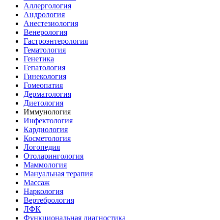
Аллергология
Андрология
Анестезиология
Венерология
Гастроэнтерология
Гематология
Генетика
Гепатология
Гинекология
Гомеопатия
Дерматология
Диетология
Иммунология
Инфектология
Кардиология
Косметология
Логопедия
Отоларингология
Маммология
Мануальная терапия
Массаж
Наркология
Вертебрология
ЛФК
Функциональная диагностика