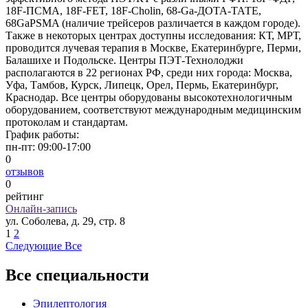
18F-ПСМА, 18F-FET, 18F-Cholin, 68-Ga-ДОТА-ТАТЕ,
68GaPSMA (наличие трейсеров различается в каждом городе).
Также в некоторых центрах доступны исследования: КТ, МРТ,
проводится лучевая терапия в Москве, Екатеринбурге, Перми,
Балашихе и Подольске. Центры ПЭТ-Технолоджи
располагаются в 22 регионах РФ, среди них города: Москва,
Уфа, Тамбов, Курск, Липецк, Орел, Пермь, Екатеринбург,
Краснодар. Все центры оборудованы высокотехнологичным
оборудованием, соответствуют международным медицинским
протоколам и стандартам.
График работы:
пн-пт:
09:00-17:00
0
отзывов
0
рейтинг
Онлайн-запись
ул. Соболева, д. 29, стр. 8
1
2
Следующие
Все
Все специальности
Эпилептология