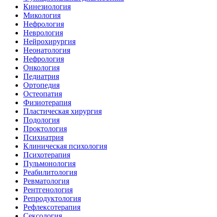
Кинезиология
Микология
Нефрология
Неврология
Нейрохирургия
Неонатология
Нефрология
Онкология
Педиатрия
Ортопедия
Остеопатия
Физиотерапия
Пластическая хирургия
Подология
Проктология
Психиатрия
Клиническая психология
Психотерапия
Пульмонология
Реабилитология
Ревматология
Рентгенология
Репродуктология
Рефлексотерапия
Сексология