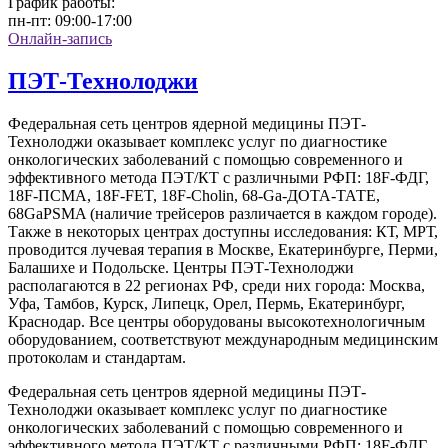
График работы:
пн-пт:
09:00-17:00
Онлайн-запись
ПЭТ-Технолоджи
Федеральная сеть центров ядерной медицины ПЭТ-
Технолоджи оказывает комплекс услуг по диагностике
онкологических заболеваний с помощью современного и
эффективного метода ПЭТ/КТ с различными РФП: 18F-ФДГ,
18F-ПСМА, 18F-FET, 18F-Cholin, 68-Ga-ДОТА-ТАТЕ,
68GaPSMA (наличие трейсеров различается в каждом городе).
Также в некоторых центрах доступны исследования: КТ, МРТ,
проводится лучевая терапия в Москве, Екатеринбурге, Перми,
Балашихе и Подольске. Центры ПЭТ-Технолоджи
располагаются в 22 регионах РФ, среди них города: Москва,
Уфа, Тамбов, Курск, Липецк, Орел, Пермь, Екатеринбург,
Краснодар. Все центры оборудованы высокотехнологичным
оборудованием, соответствуют международным медицинским
протоколам и стандартам.
Федеральная сеть центров ядерной медицины ПЭТ-
Технолоджи оказывает комплекс услуг по диагностике
онкологических заболеваний с помощью современного и
эффективного метода ПЭТ/КТ с различными РФП: 18F-ФДГ,