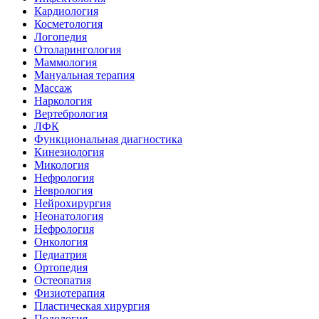
Кардиология
Косметология
Логопедия
Отоларингология
Маммология
Мануальная терапия
Массаж
Наркология
Вертебрология
ЛФК
Функциональная диагностика
Кинезиология
Микология
Нефрология
Неврология
Нейрохирургия
Неонатология
Нефрология
Онкология
Педиатрия
Ортопедия
Остеопатия
Физиотерапия
Пластическая хирургия
Подология