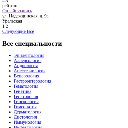
4
.3
рейтинг
Онлайн-запись
ул. Надеждинская, д. 9а
Уральская
1
2
Следующие
Все
Все специальности
Эпилептология
Аллергология
Андрология
Анестезиология
Венерология
Гастроэнтерология
Гематология
Генетика
Гепатология
Гинекология
Гомеопатия
Дерматология
Диетология
Иммунология
Инфектология