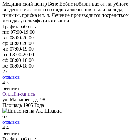
Медицинский центр Бене Вобис избавит вас от пагубного
воздействия любого из видов аллергенов: пыли, холода,
пыльцы, грибка и т. д. Лечение производится посредством
метода аутолимфоцитотерапии.
График работы:
пн:
07:00-19:00
вт:
08:00-20:00
ср:
08:00-20:00
чт:
07:00-19:00
пт:
08:00-20:00
сб:
08:00-18:00
вс:
08:00-18:00
27
отзывов
4
.3
рейтинг
Онлайн-запись
ул. Малышева, д. 98
Площадь 1905 Года
67
отзывов
4
.4
рейтинг
График работы: