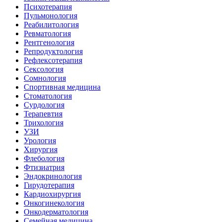
Психотерапия
Пульмонология
Реабилитология
Ревматология
Рентгенология
Репродуктология
Рефлексотерапия
Сексология
Сомнология
Спортивная медицина
Стоматология
Сурдология
Терапевтия
Трихология
УЗИ
Урология
Хирургия
Флебология
Фтизиатрия
Эндокринология
Гирудотерапия
Кардиохирургия
Онкогинекология
Онкодерматология
Семейная медицина