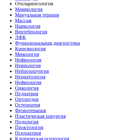
Отоларингология
Маммология
Мануальная терапия
Массаж
Наркология
Вертебрология
ЛФК
Функциональная диагностика
Кинезиология
Микология
Нефрология
Неврология
Нейрохирургия
Неонатология
Нефрология
Онкология
Педиатрия
Ортопедия
Остеопатия
Физиотерапия
Пластическая хирургия
Подология
Проктология
Психиатрия
Клиническая психология