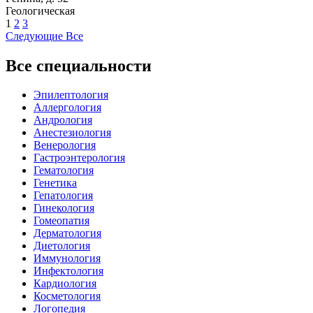
Геологическая
1
2
3
Следующие
Все
Все специальности
Эпилептология
Аллергология
Андрология
Анестезиология
Венерология
Гастроэнтерология
Гематология
Генетика
Гепатология
Гинекология
Гомеопатия
Дерматология
Диетология
Иммунология
Инфектология
Кардиология
Косметология
Логопедия