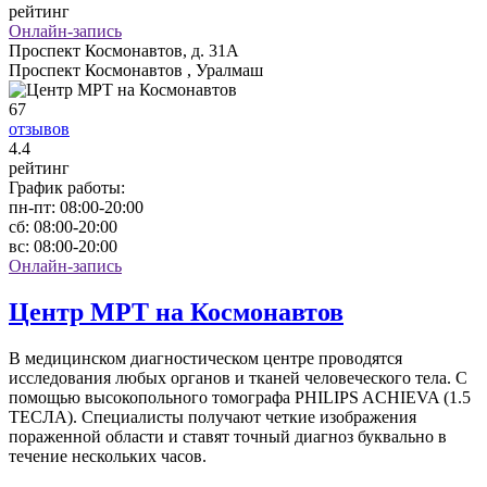
рейтинг
Онлайн-запись
Проспект Космонавтов, д. 31А
Проспект Космонавтов , Уралмаш
67
отзывов
4
.4
рейтинг
График работы:
пн-пт:
08:00-20:00
сб:
08:00-20:00
вс:
08:00-20:00
Онлайн-запись
Центр МРТ на Космонавтов
В медицинском диагностическом центре проводятся
исследования любых органов и тканей человеческого тела. С
помощью высокопольного томографа PHILIPS ACHIEVA (1.5
ТЕСЛА). Специалисты получают четкие изображения
пораженной области и ставят точный диагноз буквально в
течение нескольких часов.