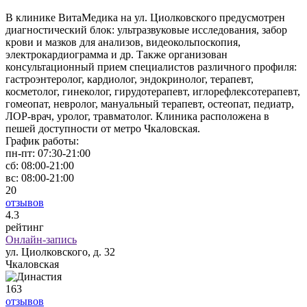
В клинике ВитаМедика на ул. Циолковского предусмотрен
диагностический блок: ультразвуковые исследования, забор
крови и мазков для анализов, видеокольпоскопия,
электрокардиограмма и др. Также организован
консультационный прием специалистов различного профиля:
гастроэнтеролог, кардиолог, эндокринолог, терапевт,
косметолог, гинеколог, гирудотерапевт, иглорефлексотерапевт,
гомеопат, невролог, мануальный терапевт, остеопат, педиатр,
ЛОР-врач, уролог, травматолог. Клиника расположена в
пешей доступности от метро Чкаловская.
График работы:
пн-пт:
07:30-21:00
сб:
08:00-21:00
вс:
08:00-21:00
20
отзывов
4
.3
рейтинг
Онлайн-запись
ул. Циолковского, д. 32
Чкаловская
163
отзывов