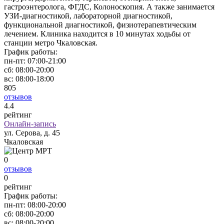
гастроэнтеролога, ФГДС, Колоноскопия. А также занимается
УЗИ-диагностикой, лабораторной диагностикой,
функциональной диагностикой, физиотерапевтическим
лечением. Клиника находится в 10 минутах ходьбы от
станции метро Чкаловская.
График работы:
пн-пт:
07:00-21:00
сб:
08:00-20:00
вс:
08:00-18:00
805
отзывов
4
.4
рейтинг
Онлайн-запись
ул. Серова, д. 45
Чкаловская
0
отзывов
0
рейтинг
График работы:
пн-пт:
08:00-20:00
сб:
08:00-20:00
вс:
08:00-20:00