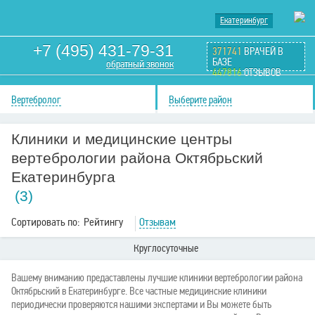
Екатеринбург
+7 (495) 431-79-31
371741
ВРАЧЕЙ В
БАЗЕ
обратный звонок
447816
ОТЗЫВОВ
Вертебролог
Выберите район
Клиники и медицинские центры
вертебрологии района Октябрьский
Екатеринбурга
(3)
Сортировать по:
Рейтингу
Отзывам
Круглосуточные
Вашему вниманию предаставлены лучшие клиники вертебрологии района
Октябрьский в Екатеринбурге. Все частные медицинские клиники
периодически проверяются нашими экспертами и Вы можете быть